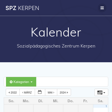
Zum
SPZ
KERPEN
Inhalt
springen
Kalender
Sozialpädagogisches Zentrum Kerpen
Kategorien
2022
MÄRZ
MAI
2024
So.
Mo.
Di.
Mi.
Do.
Fr.
Sa.
1