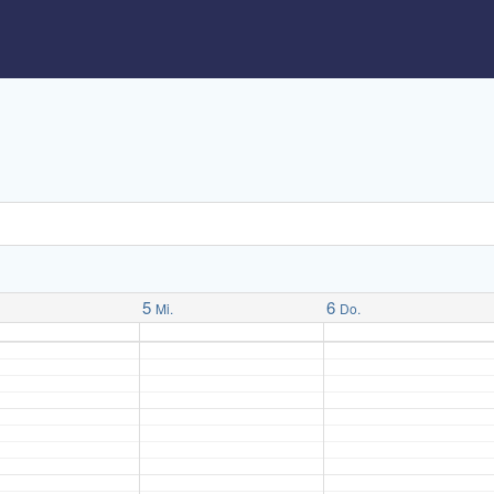
5
6
Mi.
Do.