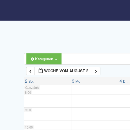
3:00
4:00
5:00
6:00
Kategorien
WOCHE VOM AUGUST 2
7:00
2
3
4
So.
Mo.
Di.
Ganztägig
8:00
9:00
10:00