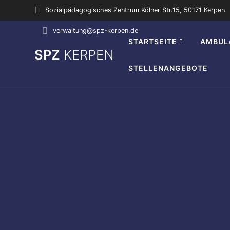
Zum
Sozialpädagogisches Zentrum Kölner Str.15, 50171 Kerpen
Inhalt
springen
verwaltung@spz-kerpen.de
STARTSEITE
AMBUL
SPZ
KERPEN
STELLENANGEBOTE
0:00
1:00
2:00