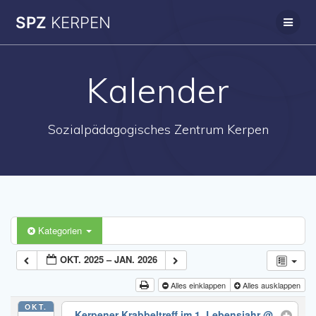
Zum
SPZ
KERPEN
Inhalt
springen
Kalender
Sozialpädagogisches Zentrum Kerpen
Kategorien
OKT. 2025 – JAN. 2026
Alles einklappen
Alles ausklappen
OKT.
Kerpener Krabbeltreff im 1. Lebensjahr
@