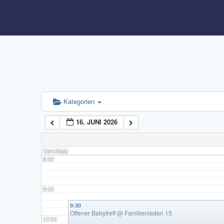
3:00
4:00
5:00
6:00
Kategorien
16. JUNI 2026
7:00
Ganztägig
8:00
9:00
9:30
Offener Babytreff
@ Familienladen 15
10:00