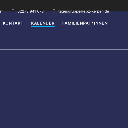
rf
02273 941 673
tagesgruppe@spz-kerpen.de
KONTAKT
KALENDER
FAMILIENPAT*INNEN