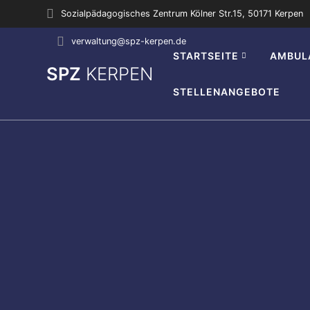
Zum
Sozialpädagogisches Zentrum Kölner Str.15, 50171 Kerpen
Inhalt
springen
verwaltung@spz-kerpen.de
STARTSEITE
AMBUL
SPZ
KERPEN
STELLENANGEBOTE
0:00
1:00
2:00