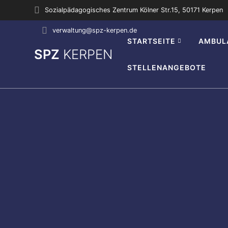
Zum
Sozialpädagogisches Zentrum Kölner Str.15, 50171 Kerpen
Inhalt
springen
verwaltung@spz-kerpen.de
STARTSEITE
AMBUL
SPZ
KERPEN
STELLENANGEBOTE
0:00
1:00
2:00