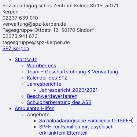
Zum
Sozialpädagogisches Zentrum Kölner Str.15, 50171
Inhalt
Kerpen
springen
02237 639 010
verwaltung@spz-kerpen.de
Tagesgruppe Ottostr. 12, 50170 Sindorf
02273 941 673
tagesgruppe@spz-kerpen.de
SPZ
Kerpen
Startseite
Wir über uns
Team – Geschäftsführung & Verwaltung
Kalender des SPZ
Jahresberichte
Jahresbericht 2020/2021
Beschwerdeverfahren
Schuldnerberatung des ASB
Ambulante Hilfen
Angebote
Sozialpädagogische Familienhilfe (SPFH)
SPFH für Familien mit psychisch
erkranktem Elternteil