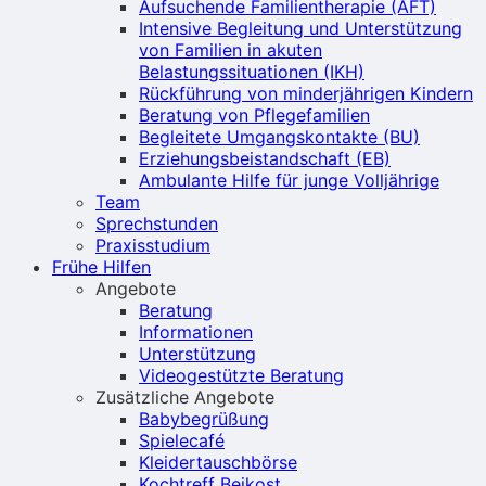
Aufsuchende Familientherapie (AFT)
Intensive Begleitung und Unterstützung
von Familien in akuten
Belastungssituationen (IKH)
Rückführung von minderjährigen Kindern
Beratung von Pflegefamilien
Begleitete Umgangskontakte (BU)
Erziehungsbeistandschaft (EB)
Ambulante Hilfe für junge Volljährige
Team
Sprechstunden
Praxisstudium
Frühe Hilfen
Angebote
Beratung
Informationen
Unterstützung
Videogestützte Beratung
Zusätzliche Angebote
Babybegrüßung
Spielecafé
Kleidertauschbörse
Kochtreff Beikost