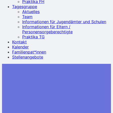
Praktika FH
Tagesgruppe
Aktuelles
Team
Informationen für Jugendämter und Schulen
Informationen für Eltern /
Personensorgeberechtigte
Praktika TG
Kontakt
Kalender
Familienpat*innen
Stellenangebote