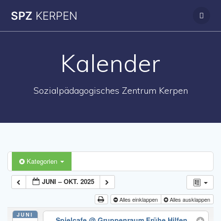
Zum
SPZ
KERPEN
Inhalt
springen
Kalender
Sozialpädagogisches Zentrum Kerpen
Kategorien
JUNI – OKT. 2025
Alles einklappen
Alles ausklappen
JUNI
Spielcafe
@ Gruppenraum Frühe Hilfen